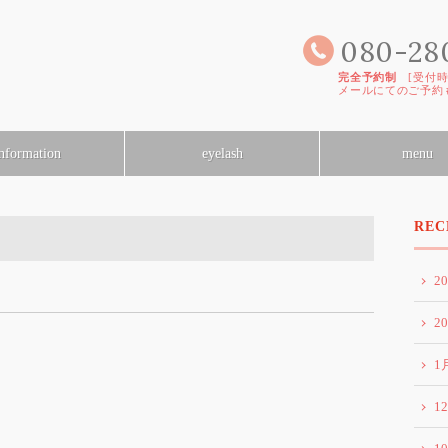
080-28
完全予約制
[受付時間]
メールにてのご予約
nformation
eyelash
menu
REC
2
2
1
1