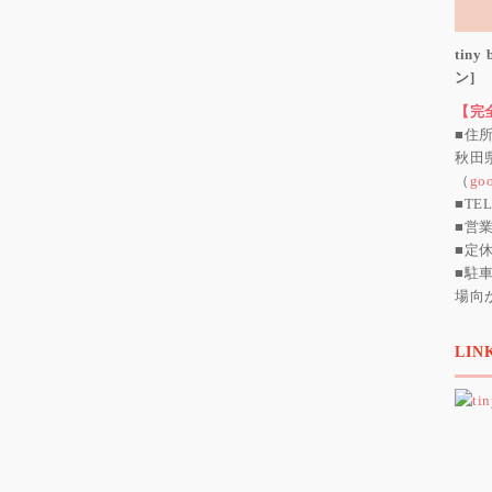
tin
ン]
【完
■住
秋田
（
go
■TEL
■営業
■定
■駐
場向
LIN