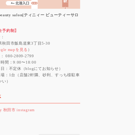
y beauty salon[ティニィー ビューティーサロ
全予約制】
所：
県秋田市飯島道東3丁目5-30
ogle mapを見る
）
： 080-2809-2799
時間：9:00〜18:00
休日：不定休（blogにてお知らせ）
車場：1台（店舗2軒隣、砂利、すっち様駐車
かい）
K