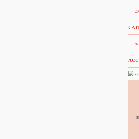
2
CAT
お
ACC