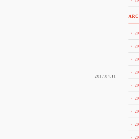
1
ARC
2
2
2
2
2017.04.11
2
2
2
2
2