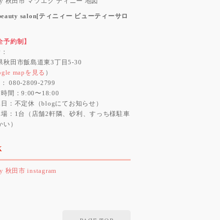
y beauty salon[ティニィー ビューティーサロ
全予約制】
所：
県秋田市飯島道東3丁目5-30
ogle mapを見る
）
： 080-2809-2799
時間：9:00〜18:00
休日：不定休（blogにてお知らせ）
車場：1台（店舗2軒隣、砂利、すっち様駐車
かい）
K