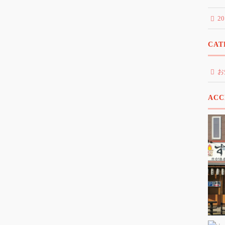
2
CAT
お
ACC