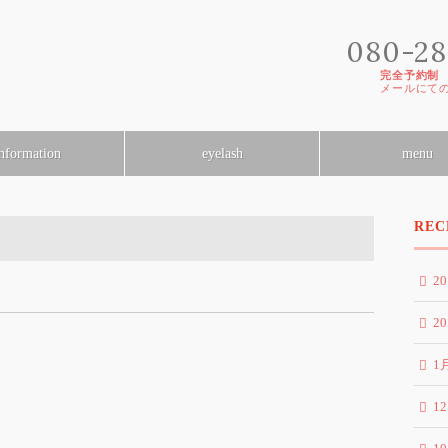
080-28
完全予約制
[
メールにて
nformation
eyelash
menu
REC
2
2
1
1