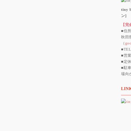
tin
ン]
【完
■住
秋田
（
go
■TEL
■営業
■定
■駐
場向
LIN