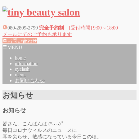
080-2809-2799
完全予約制
[受付時間] 9:00～18:00
メールにてのご予約も承ります
お問い合わせ
MENU
home
information
eyelash
menu
お問い合わせ
お知らせ
お知らせ
皆さん。こんばんは (*ᴗˬᴗ)⁾⁾
毎日コロナウィルスのニュースに
耳を尖らせ、敏感になっている今日この頃。