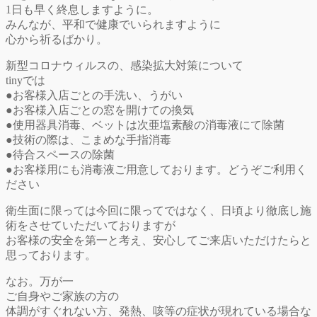
1日も早く終息しますように。
みんなが、平和で健康でいられますように
心から祈るばかり。
新型コロナウィルスの、感染拡大対策について
tinyでは
●お客様入店ごとの手洗い、うがい
●お客様入店ごとの窓を開けての換気
●使用器具消毒、ベットは次亜塩素酸の消毒液にて除菌
●技術の際は、こまめな手指消毒
●待合スペースの除菌
●お客様用にも消毒液ご用意しております。どうぞご利用く
ださい
衛生面に限っては今回に限ってではなく、日頃より徹底し施
術をさせていただいておりますが
お客様の安全を第一と考え、安心してご来店いただけたらと
思っております。
なお。万が一
ご自身やご家族の方の
体調がすぐれない方、発熱、咳等の症状が現れている場合な